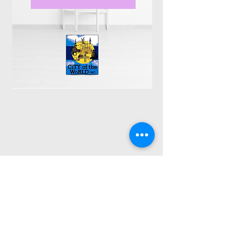
Encuéntranos:
4300 Meadows Lane, Suite 1430
Las Vegas,
Nevada 89107