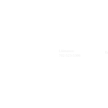
Llámanos:
E
702-523-5306
4